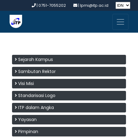
| 0751-7055202
| lpmi@itp.ac.id
Sejarah Kampus
Sambutan Rektor
Visi Misi
Standarisasi Logo
ITP dalam Angka
Yayasan
Pimpinan